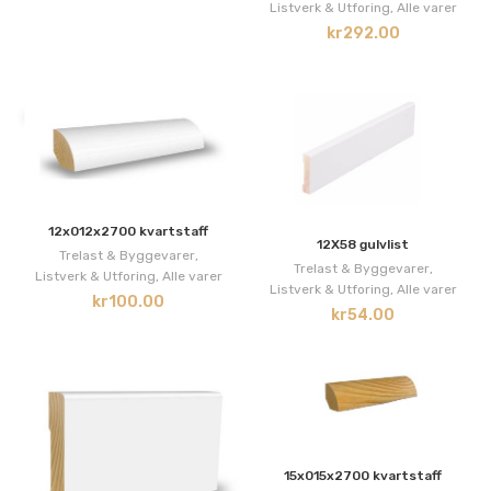
Listverk & Utforing
,
Alle varer
kr
292.00
12x012x2700 kvartstaff
12X58 gulvlist
Trelast & Byggevarer
,
Trelast & Byggevarer
,
Listverk & Utforing
,
Alle varer
Listverk & Utforing
,
Alle varer
kr
100.00
kr
54.00
15x015x2700 kvartstaff