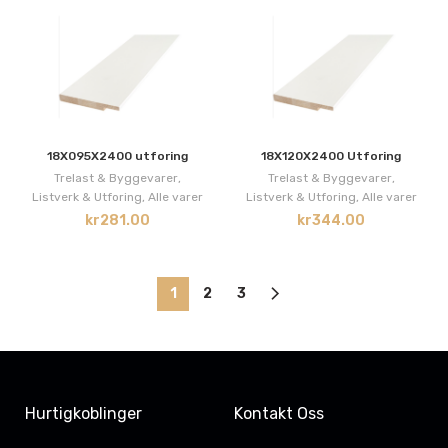
18X095X2400 utforing
18X120X2400 Utforing
Trelast & Byggevarer
,
Trelast & Byggevarer
,
Listverk & Utforing
,
Alle varer
Listverk & Utforing
,
Alle varer
kr
281.00
kr
344.00
1
2
3
Hurtigkoblinger
Kontakt Oss