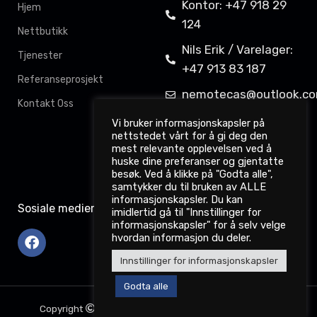
Kontor: +47 918 29
Hjem
124
Nettbutikk
Nils Erik / Varelager:
Tjenester
+47 913 83 187
Referanseprosjekt
nemotecas@outlook.c
Kontakt Oss
Davit Gahkkorluodda
Vi bruker informasjonskapsler på
nettstedet vårt for å gi deg den
11,
mest relevante opplevelsen ved å
9522 Kautokeino
huske dine preferanser og gjentatte
besøk. Ved å klikke på "Godta alle",
samtykker du til bruken av ALLE
informasjonskapsler. Du kan
Sosiale medier
imidlertid gå til "Innstillinger for
informasjonskapsler" for å selv velge
hvordan informasjon du deler.
Innstillinger for informasjonskapsler
Godta alle
Copyright
2022. nemotec.no. Webdesign: Dataodd.