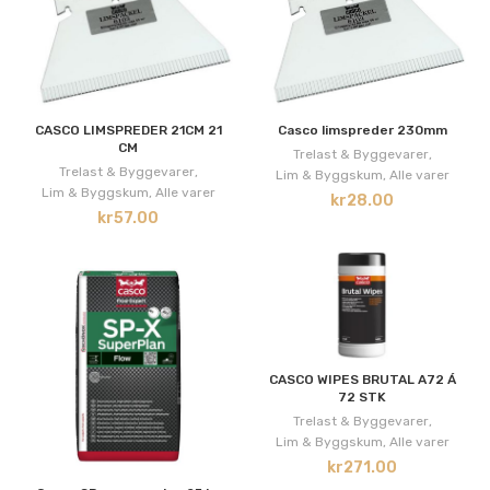
CASCO LIMSPREDER 21CM 21
Casco limspreder 230mm
CM
Trelast & Byggevarer
,
Trelast & Byggevarer
,
Lim & Byggskum
,
Alle varer
Lim & Byggskum
,
Alle varer
kr
28.00
kr
57.00
CASCO WIPES BRUTAL A72 Á
72 STK
Trelast & Byggevarer
,
Lim & Byggskum
,
Alle varer
kr
271.00