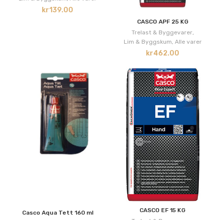
kr
139.00
CASCO APF 25 KG
Trelast & Byggevarer
,
Lim & Byggskum
,
Alle varer
kr
462.00
CASCO EF 15 KG
Casco Aqua Tett 160 ml