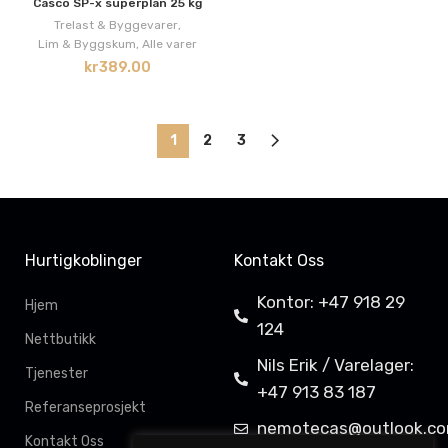
Casco SP-x superplan 25 kg
Trelast & Byggevarer
,
Lim & Byggskum
,
Alle varer
kr
389.00
1
2
3
Hurtigkoblinger
Kontakt Oss
Kontor: +47 918 29
Hjem
124
Nettbutikk
Nils Erik / Varelager:
Tjenester
+47 913 83 187
Referanseprosjekt
nemotecas@outlook.c
Kontakt Oss