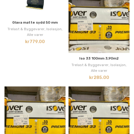
Glava matte sydd 50 mm
Trelast & Byggevarer
,
Isolasjon
,
Alle varer
kr
779.00
Iso 33 100mm 3,90m2
Trelast & Byggevarer
,
Isolasjon
,
Alle varer
kr
285.00