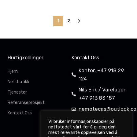
1
2
Hurtigkoblinger
Kontakt Oss
Kontor: +47 918 29
Hjem
124
Nettbutikk
Nils Erik / Varelager:
Tjenester
+47 913 83 187
Referanseprosjekt
nemotecas@outlook.c
Kontakt Oss
Davit Gahkkorluodda
Vi bruker informasjonskapsler på
nettstedet vårt for å gi deg den
11,
mest relevante opplevelsen ved å
9522 Kautokeino