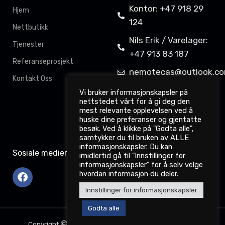
Kontor: +47 918 29
Hjem
124
Nettbutikk
Nils Erik / Varelager:
Tjenester
+47 913 83 187
Referanseprosjekt
nemotecas@outlook.c
Kontakt Oss
Davit Gahkkorluodda
Vi bruker informasjonskapsler på
nettstedet vårt for å gi deg den
11,
mest relevante opplevelsen ved å
9522 Kautokeino
huske dine preferanser og gjentatte
besøk. Ved å klikke på "Godta alle",
samtykker du til bruken av ALLE
informasjonskapsler. Du kan
Sosiale medier
imidlertid gå til "Innstillinger for
informasjonskapsler" for å selv velge
hvordan informasjon du deler.
Innstillinger for informasjonskapsler
Godta alle
Copyright
2022. nemotec.no. Webdesign: Dataodd.