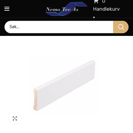
0
Handlekurv
Click to enlarge