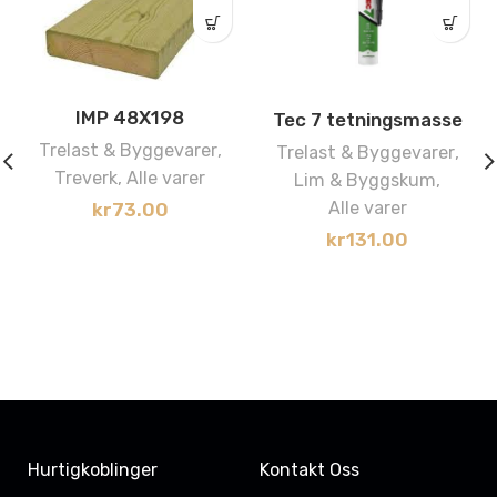
IMP 48X198
Tec 7 tetningsmasse
Trelast & Byggevarer
,
Trelast & Byggevarer
,
Treverk
,
Alle varer
Lim & Byggskum
,
Alle varer
kr
73.00
kr
131.00
Hurtigkoblinger
Kontakt Oss