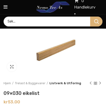
0
Handlekurv
Click to enlarge
Hjem
Trelast & Byggevarer
Listverk & Utforing
09×030 eikelist
kr
53.00