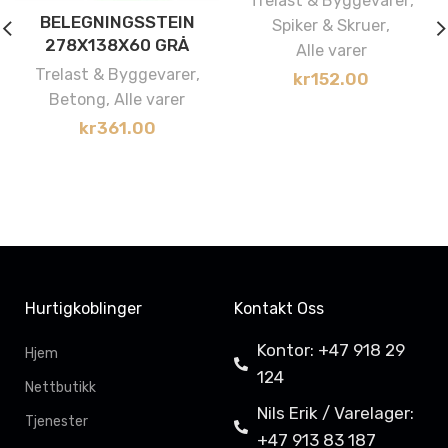
Trelast & Byggevarer
,
BELEGNINGSSTEIN
Spiker & Skruer
,
278X138X60 GRÅ
Alle varer
Trelast & Byggevarer
,
kr
152.00
Betong
,
Alle varer
kr
361.00
Hurtigkoblinger
Kontakt Oss
Kontor: +47 918 29
Hjem
124
Nettbutikk
Nils Erik / Varelager:
Tjenester
+47 913 83 187