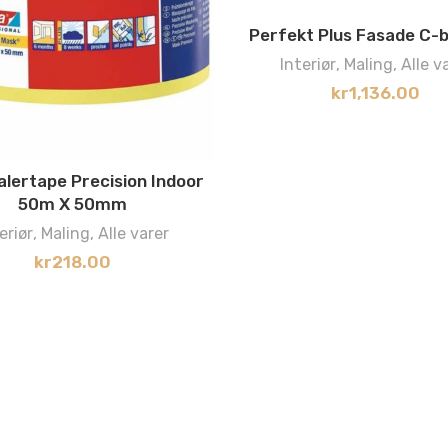
Perfekt Plus Fasade C-
Interiør
,
Maling
,
Alle v
kr
1,136.00
alertape Precision Indoor
50m X 50mm
eriør
,
Maling
,
Alle varer
kr
218.00