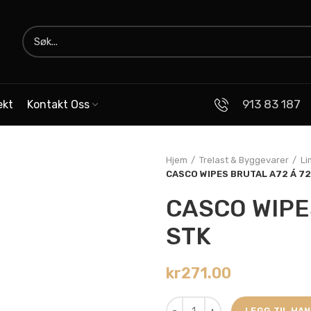
913 83 187
ekt
Kontakt Oss
Hjem
Trelast & Byggevarer
Li
CASCO WIPES BRUTAL A72 Á 72
CASCO WIPE
STK
kr
271.00
LEGG TIL HA