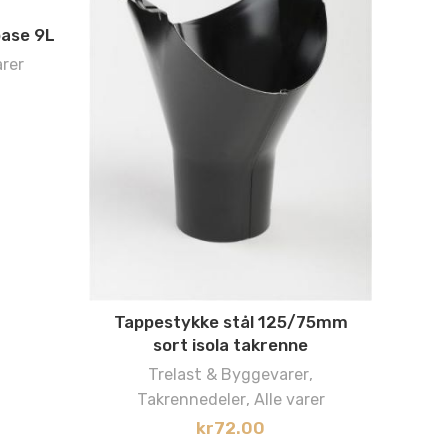
base 9L
arer
1
Lis
Tappestykke stål 125/75mm
sort isola takrenne
Trelast & Byggevarer
,
Takrennedeler
,
Alle varer
kr
72.00