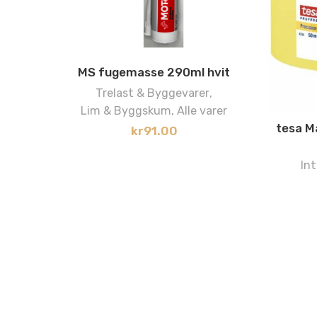
MS fugemasse 290ml hvit
Trelast & Byggevarer
,
Lim & Byggskum
,
Alle varer
tesa M
kr
91.00
Int