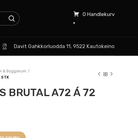
0 Handlekurv
Davit Gahkkorluodda 11, 9522 Kautokeino
m & Byggskum
 STK
S BRUTAL A72 Á 72
NDLEKURV