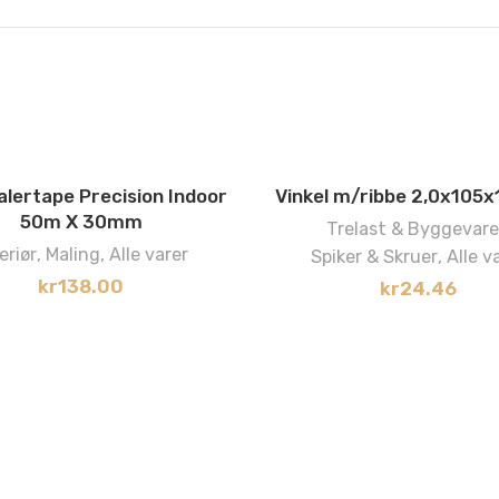
alertape Precision Indoor
Vinkel m/ribbe 2,0x105
50m X 30mm
Trelast & Byggevare
eriør
,
Maling
,
Alle varer
Spiker & Skruer
,
Alle v
kr
138.00
kr
24.46