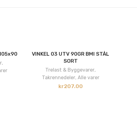
x105x90
VINKEL 03 UTV 90GR BMI STÅL
SORT
r
,
Trelast & Byggevarer
,
arer
Takrennedeler
,
Alle varer
kr
207.00
Mo
T