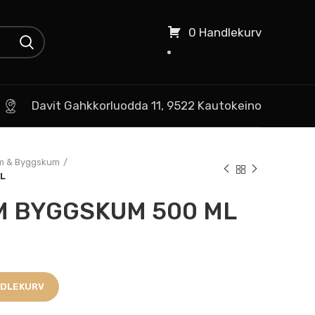
0 Handlekurv
Davit Gahkkorluodda 11, 9522 Kautokeino
m & Byggskum
L
M BYGGSKUM 500 ML
NDLEKURV