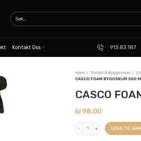
913 83 187
ekt
Kontakt Oss
Hjem
Trelast & Byggevarer
Li
CASCO FOAM BYGGSKUM 500 M
CASCO FOA
kr
98.00
LEGG TIL HA