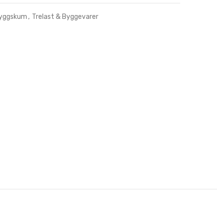
Byggskum
,
Trelast & Byggevarer