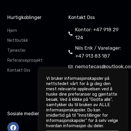
Hurtigkoblinger
Kontakt Oss
Kontor: +47 918 29
Hjem
124
Nettbutikk
Nils Erik / Varelager:
Tjenester
+47 913 83 187
Referanseprosjekt
nemotecas@outlook.c
Kontakt Oss
Davit Gahkkorluodda
Vi bruker informasjonskapsler på
nettstedet vårt for å gi deg den
11,
mest relevante opplevelsen ved å
9522 Kautokeino
huske dine preferanser og gjentatte
besøk. Ved å klikke på "Godta alle",
samtykker du til bruken av ALLE
informasjonskapsler. Du kan
Sosiale medier
imidlertid gå til "Innstillinger for
informasjonskapsler" for å selv velge
hvordan informasjon du deler.