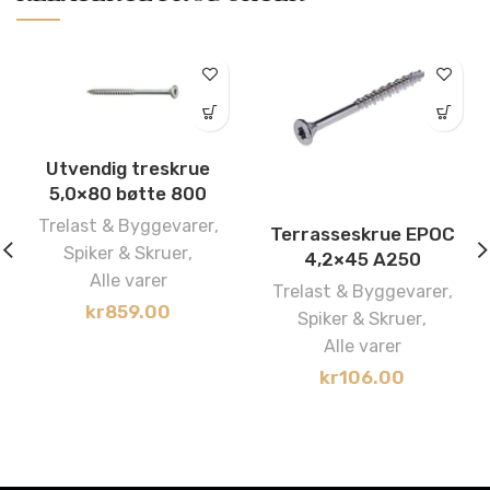
Utvendig treskrue
5,0×80 bøtte 800
Trelast & Byggevarer
,
Terrasseskrue EPOC
Spiker & Skruer
,
4,2×45 A250
Alle varer
Trelast & Byggevarer
,
kr
859.00
Spiker & Skruer
,
Alle varer
kr
106.00