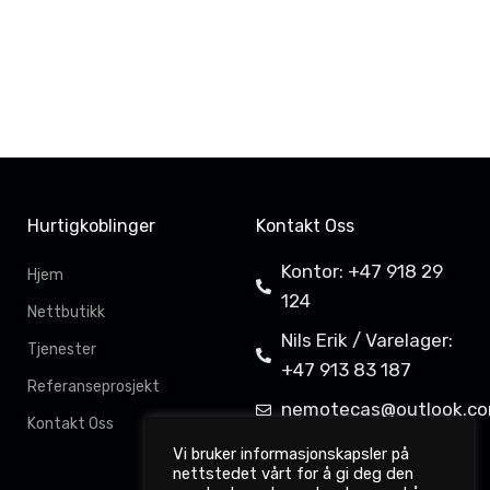
Hurtigkoblinger
Kontakt Oss
Kontor: +47 918 29
Hjem
124
Nettbutikk
Nils Erik / Varelager:
Tjenester
+47 913 83 187
Referanseprosjekt
nemotecas@outlook.c
Kontakt Oss
Davit Gahkkorluodda
Vi bruker informasjonskapsler på
nettstedet vårt for å gi deg den
11,