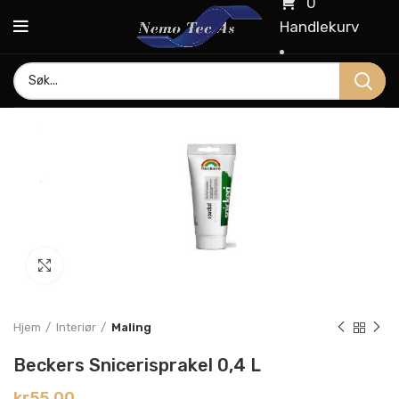
0
Handlekurv
Click to enlarge
Hjem
Interiør
Maling
Beckers Snicerisprakel 0,4 L
kr
55.00