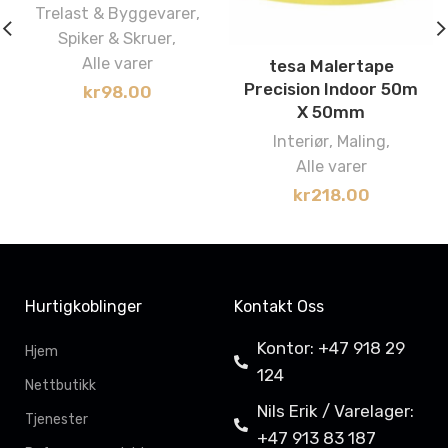
Trelast & Byggevarer
,
Spiker & Skruer
,
Alle varer
tesa Malertape
Precision Indoor 50m
kr
98.00
X 50mm
Interiør
,
Maling
,
Alle varer
kr
218.00
Hurtigkoblinger
Kontakt Oss
Kontor: +47 918 29
Hjem
124
Nettbutikk
Nils Erik / Varelager:
Tjenester
+47 913 83 187