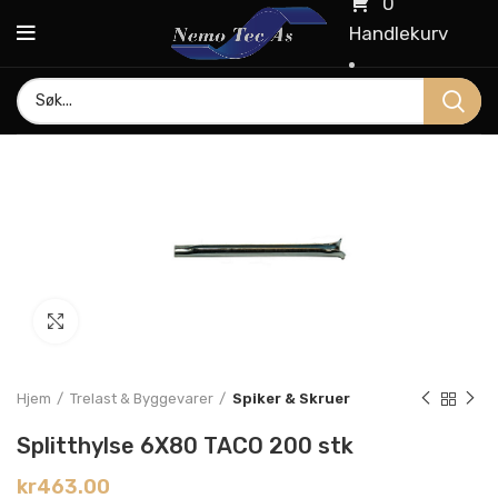
0
Handlekurv
Click to enlarge
Hjem
Trelast & Byggevarer
Spiker & Skruer
Splitthylse 6X80 TACO 200 stk
kr
463.00