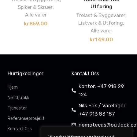
Utforing
Spiker & Skruer
,
Alle varer
Trelast & Byggevarer
,
Listverk & Utforing
,
kr
859.00
Alle varer
kr
149.00
Hurtigkoblinger
Kontakt Oss
Kontor: +47 918 29
Hjem
124
Nettbutikk
Nils Erik / Varelager:
Tjenester
+47 913 83 187
Referanseprosjekt
nemotecas@outlook.c
Kontakt Oss
Davit Gahkkorluodda