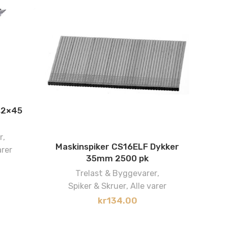
I
,2×45
r
,
Maskinspiker CS16ELF Dykker
arer
35mm 2500 pk
Trelast & Byggevarer
,
Spiker & Skruer
,
Alle varer
kr
134.00