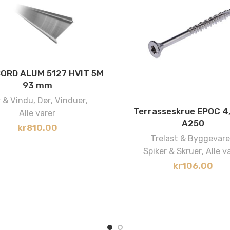
ORD ALUM 5127 HVIT 5M
93 mm
 & Vindu
,
Dør
,
Vinduer
,
Terrasseskrue EPOC 4
Alle varer
A250
kr
810.00
Trelast & Byggevare
Spiker & Skruer
,
Alle v
kr
106.00