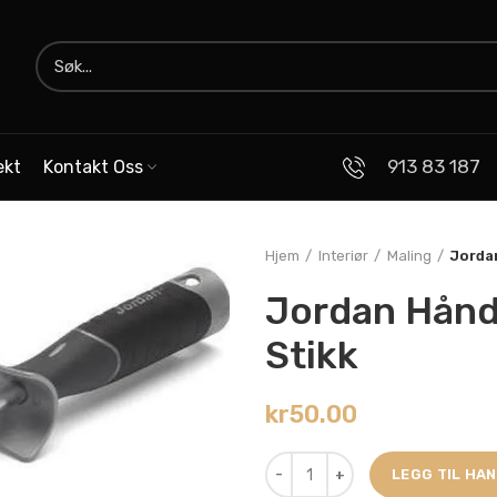
913 83 187
ekt
Kontakt Oss
Hjem
Interiør
Maling
Jorda
Jordan Hånd
Stikk
kr
50.00
LEGG TIL HA