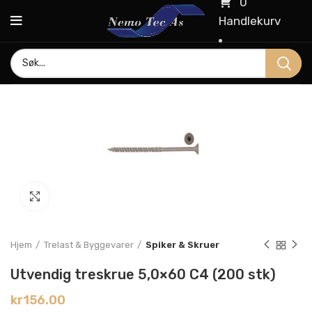
0
Handlekurv
Click to enlarge
Hjem
Trelast & Byggevarer
Spiker & Skruer
Utvendig treskrue 5,0×60 C4 (200 stk)
kr
156.00