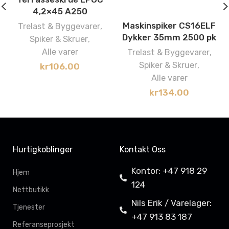
4,2×45 A250
Maskinspiker CS16ELF
Trelast & Byggevarer
,
Dykker 35mm 2500 pk
Spiker & Skruer
,
Alle varer
Trelast & Byggevarer
,
Spiker & Skruer
,
kr
106.00
Alle varer
kr
134.00
Hurtigkoblinger
Kontakt Oss
Kontor: +47 918 29
Hjem
124
Nettbutikk
Nils Erik / Varelager:
Tjenester
+47 913 83 187
Referanseprosjekt