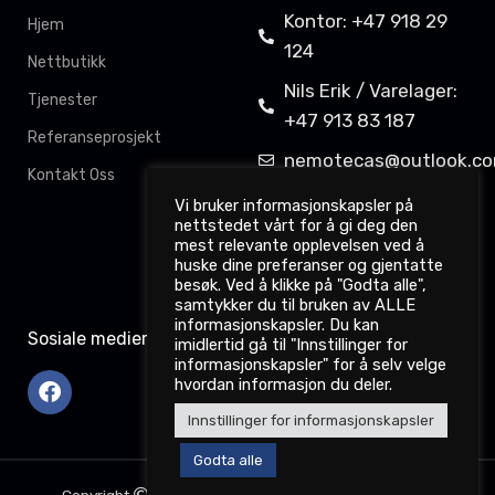
Kontor: +47 918 29
Hjem
124
Nettbutikk
Nils Erik / Varelager:
Tjenester
+47 913 83 187
Referanseprosjekt
nemotecas@outlook.c
Kontakt Oss
Davit Gahkkorluodda
Vi bruker informasjonskapsler på
nettstedet vårt for å gi deg den
11,
mest relevante opplevelsen ved å
9522 Kautokeino
huske dine preferanser og gjentatte
besøk. Ved å klikke på "Godta alle",
samtykker du til bruken av ALLE
informasjonskapsler. Du kan
Sosiale medier
imidlertid gå til "Innstillinger for
informasjonskapsler" for å selv velge
hvordan informasjon du deler.
Innstillinger for informasjonskapsler
Godta alle
Copyright
2022. nemotec.no. Webdesign: Dataodd.