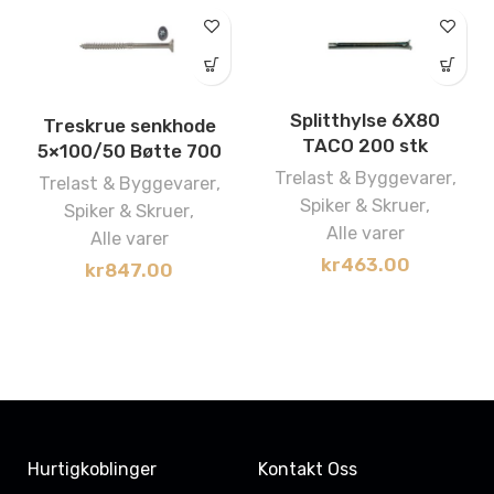
Splitthylse 6X80
Treskrue senkhode
TACO 200 stk
5×100/50 Bøtte 700
Trelast & Byggevarer
,
Trelast & Byggevarer
,
Spiker & Skruer
,
Spiker & Skruer
,
Alle varer
Alle varer
kr
463.00
kr
847.00
Hurtigkoblinger
Kontakt Oss