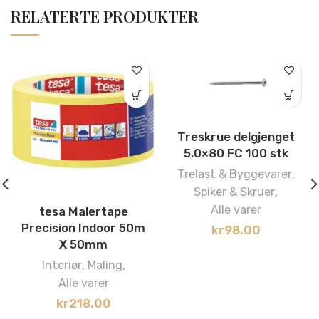
RELATERTE PRODUKTER
Treskrue delgjenget
5.0×80 FC 100 stk
Trelast & Byggevarer
,
Spiker & Skruer
,
Alle varer
tesa Malertape
Precision Indoor 50m
kr
98.00
X 50mm
Interiør
,
Maling
,
Alle varer
kr
218.00