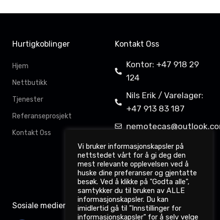
Hurtigkoblinger
Kontakt Oss
Kontor: +47 918 29
Hjem
124
Nettbutikk
Nils Erik / Varelager:
Tjenester
+47 913 83 187
Referanseprosjekt
nemotecas@outlook.c
Kontakt Oss
Davit Gahkkorluodda
Vi bruker informasjonskapsler på
nettstedet vårt for å gi deg den
11,
mest relevante opplevelsen ved å
9522 Kautokeino
huske dine preferanser og gjentatte
besøk. Ved å klikke på "Godta alle",
samtykker du til bruken av ALLE
informasjonskapsler. Du kan
Sosiale medier
imidlertid gå til "Innstillinger for
informasjonskapsler" for å selv velge