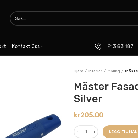
913 83 187
ekt
Kontakt Oss
Hjem
Interiør
Maling
Mäste
Mäster Fasa
Silver
kr
205.00
LEGG TIL HA