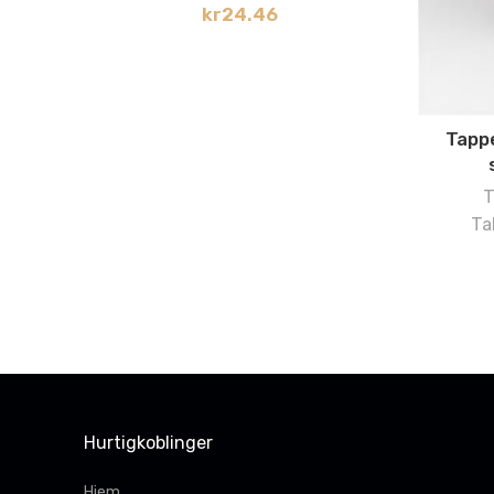
kr
24.46
Tapp
T
Ta
Hurtigkoblinger
Hjem