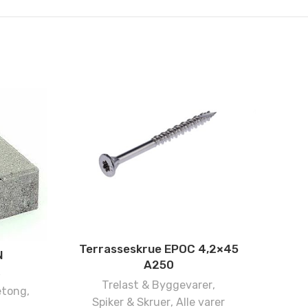
VINK
T
Terrasseskrue EPOC 4,2×45
N
A250
Trelast & Byggevarer
,
etong
,
Spiker & Skruer
,
Alle varer