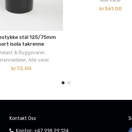
Alle varer
kr
361.00
estykke stål 125/75mm
sort isola takrenne
relast & Byggevarer
,
krennedeler
,
Alle varer
kr
72.00
Kontakt Oss
S
Kontor: +47 918 29 124