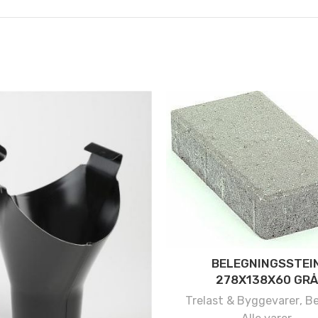
BELEGNINGSSTEI
278X138X60 GRÅ
Trelast & Byggevarer
,
B