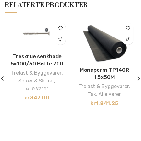
RELATERTE PRODUKTER
Treskrue senkhode
5×100/50 Bøtte 700
Monaperm TP140R
Trelast & Byggevarer
,
1,5x50M
Spiker & Skruer
,
Trelast & Byggevarer
,
Alle varer
Tak
,
Alle varer
kr
847.00
kr
1,841.25