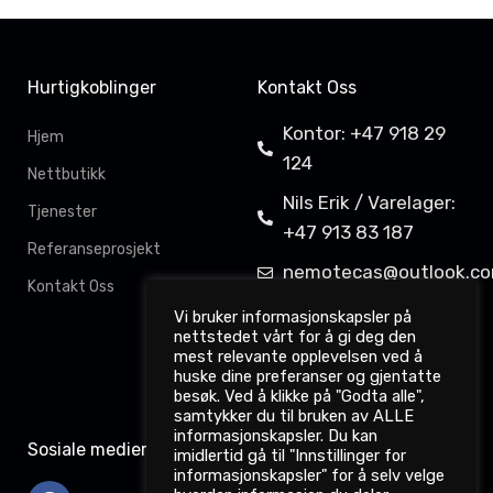
Hurtigkoblinger
Kontakt Oss
Kontor: +47 918 29
Hjem
124
Nettbutikk
Nils Erik / Varelager:
Tjenester
+47 913 83 187
Referanseprosjekt
nemotecas@outlook.c
Kontakt Oss
Davit Gahkkorluodda
Vi bruker informasjonskapsler på
nettstedet vårt for å gi deg den
11,
mest relevante opplevelsen ved å
9522 Kautokeino
huske dine preferanser og gjentatte
besøk. Ved å klikke på "Godta alle",
samtykker du til bruken av ALLE
informasjonskapsler. Du kan
Sosiale medier
imidlertid gå til "Innstillinger for
informasjonskapsler" for å selv velge