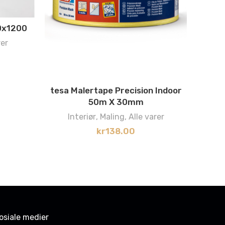
0x1200
rer
tesa Malertape Precision Indoor
50m X 30mm
Tre
Interiør
,
Maling
,
Alle varer
kr
138.00
osiale medier