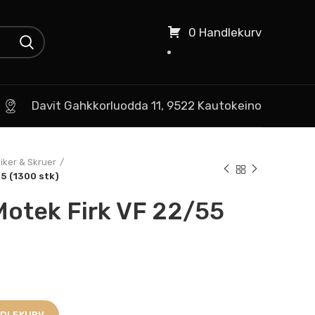
0 Handlekurv
Davit Gahkkorluodda 11, 9522 Kautokeino
iker & Skruer
5 (1300 stk)
Motek Firk VF 22/55
NDLEKURV