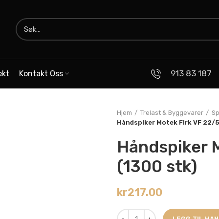
913 83 187
ekt
Kontakt Oss
Hjem
Trelast & Byggevarer
Sp
Håndspiker Motek Firk VF 22/5
Håndspiker 
(1300 stk)
kr
217.00
LEGG TIL HA