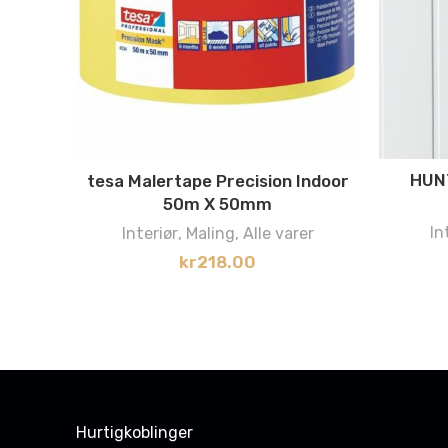
HUN
tesa Malertape Precision Indoor
50m X 50mm
In
Interiør
,
Maling
,
Alle varer
kr
218.00
Hurtigkoblinger