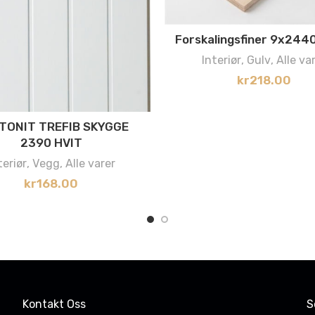
Forskalingsfiner 9x244
Interiør
,
Gulv
,
Alle va
kr
218.00
TONIT TREFIB SKYGGE
2390 HVIT
teriør
,
Vegg
,
Alle varer
kr
168.00
Kontakt Oss
S