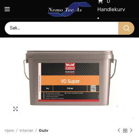
0
Handlekurv
Click to enlarge
Hjem
Interiør
Gulv