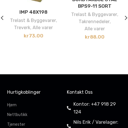
BPS9-11 SORT
IMP 48X198
Trelast & Byggevarer
,
Trelast & Byggevarer
,
Takrennedeler
,
Treverk
,
Alle varer
Alle varer
kr
73.00
kr
88.00
Hurtigkoblinger
Kontakt Oss
Kontor: +47 918 29
Hjem
124
Nettbutikk
Nils Erik / Varelager:
Tjenester