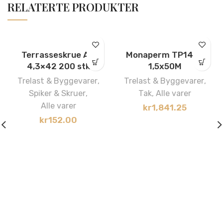
RELATERTE PRODUKTER
Terrasseskrue A4
Monaperm TP140R
4,3×42 200 stk
1,5x50M
Trelast & Byggevarer
,
Trelast & Byggevarer
,
Spiker & Skruer
,
Tak
,
Alle varer
Alle varer
kr
1,841.25
kr
152.00