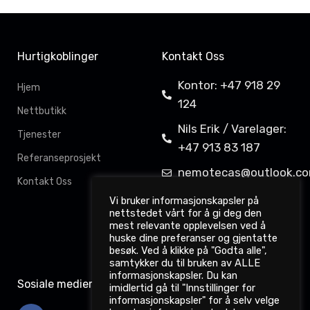
Hurtigkoblinger
Kontakt Oss
Kontor: +47 918 29
Hjem
124
Nettbutikk
Nils Erik / Varelager:
Tjenester
+47 913 83 187
Referanseprosjekt
nemotecas@outlook.c
Kontakt Oss
Davit Gahkkorluodda
Vi bruker informasjonskapsler på
nettstedet vårt for å gi deg den
11,
mest relevante opplevelsen ved å
9522 Kautokeino
huske dine preferanser og gjentatte
besøk. Ved å klikke på "Godta alle",
samtykker du til bruken av ALLE
informasjonskapsler. Du kan
Sosiale medier
imidlertid gå til "Innstillinger for
informasjonskapsler" for å selv velge