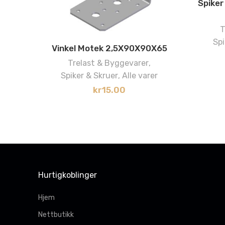
Spiker
T
Spi
Vinkel Motek 2,5X90X90X65
Trelast & Byggevarer
,
Spiker & Skruer
,
Alle varer
kr
15.00
Hurtigkoblinger
Hjem
Nettbutikk