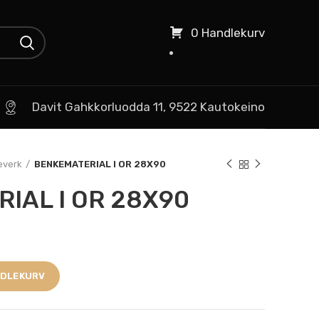
0 Handlekurv
Davit Gahkkorluodda 11, 9522 Kautokeino
everk
BENKEMATERIAL I OR 28X90
IAL I OR 28X90
NDLEKURV