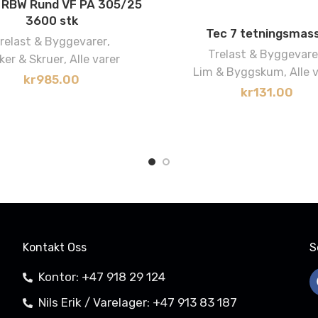
 RBW Rund VF PA 305/25
3600 stk
Tec 7 tetningsmas
relast & Byggevarer
,
Trelast & Byggevare
ker & Skruer
,
Alle varer
Lim & Byggskum
,
Alle 
kr
985.00
kr
131.00
Kontakt Oss
S
Kontor: +47 918 29 124
Nils Erik / Varelager: +47 913 83 187