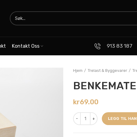
913 83 187
ekt
Kontakt Oss
Hjem
Trelast & Byggevarer
Tr
BENKEMATER
kr
69.00
LEGG TIL HA