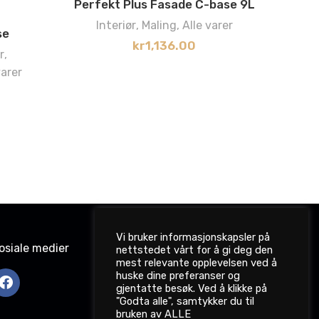
Perfekt Plus Fasade C-base 9L
Interiør
,
Maling
,
Alle varer
se
kr
1,136.00
Tre
r
,
varer
Vi bruker informasjonskapsler på
osiale medier
nettstedet vårt for å gi deg den
mest relevante opplevelsen ved å
huske dine preferanser og
gjentatte besøk. Ved å klikke på
"Godta alle", samtykker du til
bruken av ALLE