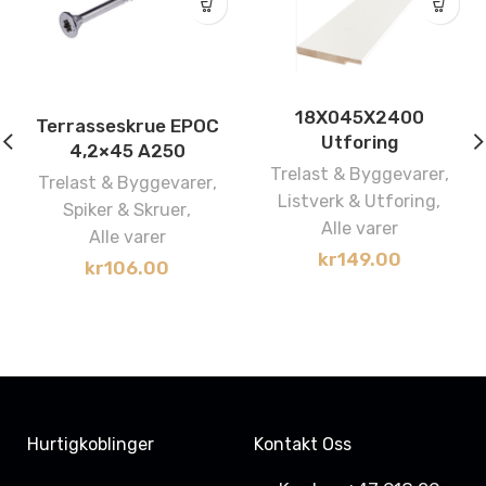
18X045X2400
Terrasseskrue EPOC
Utforing
4,2×45 A250
Trelast & Byggevarer
,
Trelast & Byggevarer
,
Listverk & Utforing
,
Spiker & Skruer
,
Alle varer
Alle varer
kr
149.00
kr
106.00
Hurtigkoblinger
Kontakt Oss