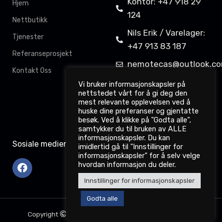
Kontor: +47 918 29
Hjem
124
Nettbutikk
Nils Erik / Varelager:
Tjenester
+47 913 83 187
Referanseprosjekt
nemotecas@outlook.c
Kontakt Oss
Davit Gahkkorluodda
Vi bruker informasjonskapsler på
nettstedet vårt for å gi deg den
11,
mest relevante opplevelsen ved å
9522 Kautokeino
huske dine preferanser og gjentatte
besøk. Ved å klikke på "Godta alle",
samtykker du til bruken av ALLE
informasjonskapsler. Du kan
Sosiale medier
imidlertid gå til "Innstillinger for
informasjonskapsler" for å selv velge
hvordan informasjon du deler.
Innstillinger for informasjonskapsler
Godta alle
Copyright
2022. nemotec.no. Webdesign: Dataodd.