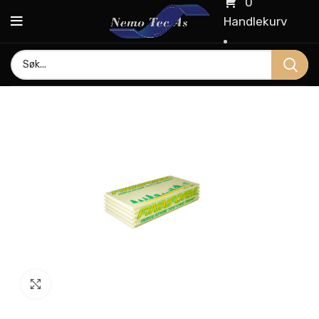
0
Handlekurv
Click to enlarge