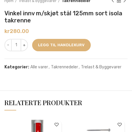
Hjem
Trelast & Byggevarer
Takrennedeler
Vinkel innv m/skjøt stål 125mm sort isola
takrenne
kr
280.00
LEGG TIL HANDLEKURV
Kategorier:
Alle varer
,
Takrennedeler
,
Trelast & Byggevarer
RELATERTE PRODUKTER