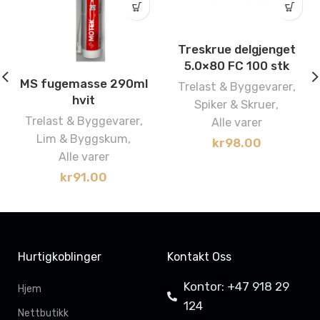
Treskrue delgjenget
5.0×80 FC 100 stk
MS fugemasse 290ml
Trelast & Byggevarer
,
hvit
Spiker & Skruer
,
Trelast & Byggevarer
,
Alle varer
Lim & Byggskum
,
kr
98.00
Alle varer
kr
91.00
Hurtigkoblinger
Kontakt Oss
Kontor: +47 918 29
Hjem
124
Nettbutikk