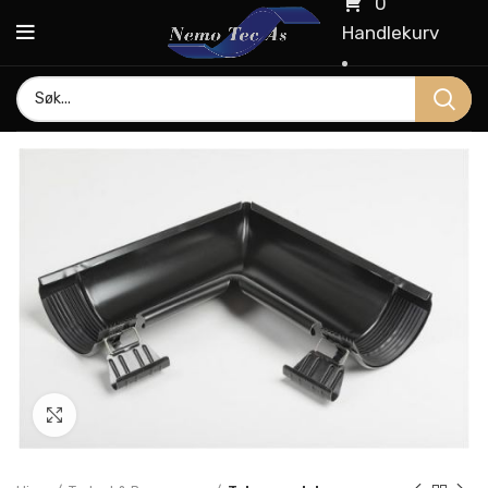
0
Handlekurv
Click to enlarge