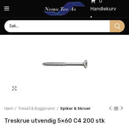
0
Handlekurv
Click to enlarge
Hjem
Trelast & Byggevarer
Spiker & Skruer
Treskrue utvendig 5×60 C4 200 stk