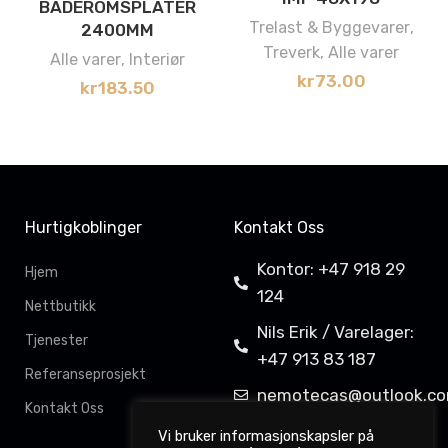
BADEROMSPLATER
Trelast & Byggevarer
,
2400MM
Treverk
,
Alle varer
Alle varer
,
Interiør
kr
73.00
kr
183.50
Hurtigkoblinger
Kontakt Oss
Kontor: +47 918 29
Hjem
124
Nettbutikk
Nils Erik / Varelager:
Tjenester
+47 913 83 187
Referanseprosjekt
nemotecas@outlook.c
Kontakt Oss
Davit Gahkkorluodda
Vi bruker informasjonskapsler på