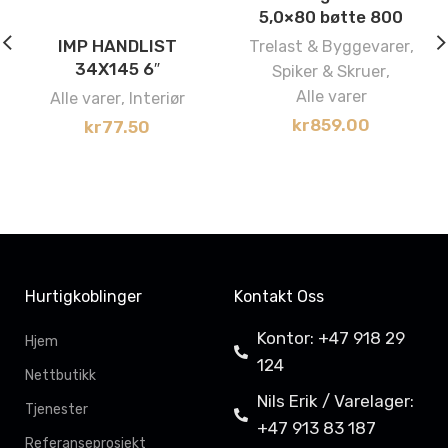
5,0×80 bøtte 800
IMP HANDLIST
Trelast & Byggevarer
,
34X145 6″
Spiker & Skruer
,
Alle varer
Alle varer
,
Interiør
kr
859.00
kr
77.50
Hurtigkoblinger
Kontakt Oss
Kontor: +47 918 29
Hjem
124
Nettbutikk
Nils Erik / Varelager:
Tjenester
+47 913 83 187
Referanseprosjekt