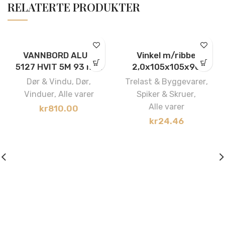
RELATERTE PRODUKTER
VANNBORD ALUM
Vinkel m/ribbe
5127 HVIT 5M 93 mm
2,0x105x105x90
Dør & Vindu
,
Dør
,
Trelast & Byggevarer
,
Vinduer
,
Alle varer
Spiker & Skruer
,
Alle varer
kr
810.00
kr
24.46