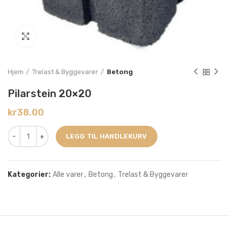
Click to enlarge
Hjem
Trelast & Byggevarer
Betong
Pilarstein 20×20
kr
38.00
LEGG TIL HANDLEKURV
Kategorier:
Alle varer
,
Betong
,
Trelast & Byggevarer