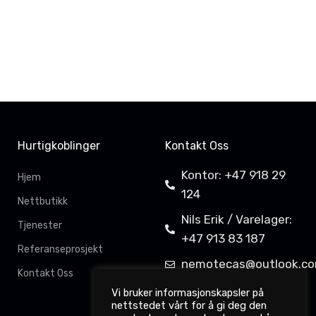
Hurtigkoblinger
Kontakt Oss
Kontor: +47 918 29
Hjem
124
Nettbutikk
Nils Erik / Varelager:
Tjenester
+47 913 83 187
Referanseprosjekt
nemotecas@outlook.c
Kontakt Oss
Davit Gahkkorluodda
Vi bruker informasjonskapsler på
nettstedet vårt for å gi deg den
11,