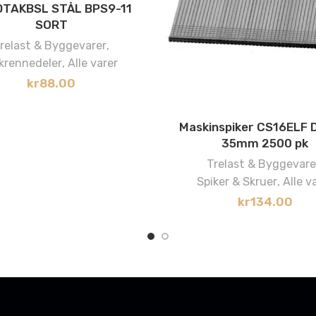
TAKBSL STÅL BPS9-11
SORT
relast & Byggevarer
,
krennedeler
,
Alle varer
kr
88.00
Maskinspiker CS16ELF 
35mm 2500 pk
Trelast & Byggevare
Spiker & Skruer
,
Alle v
kr
134.00