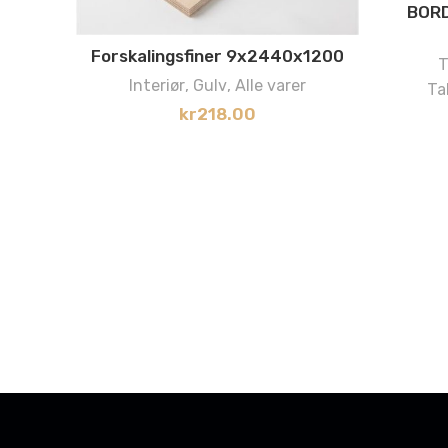
BORD
Forskalingsfiner 9x2440x1200
T
Interiør
,
Gulv
,
Alle varer
Ta
kr
218.00