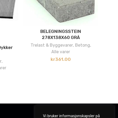
Mo
BELEGNINGSSTEIN
T
278X138X60 GRÅ
Trelast & Byggevarer
,
Betong
,
Dykker
Alle varer
kr
361.00
r
,
arer
Vi bruker informasjonskapsler på