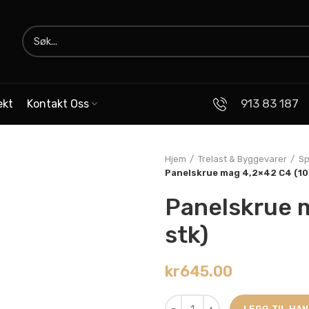
913 83 187
ekt
Kontakt Oss
Hjem
Trelast & Byggevarer
Sp
Panelskrue mag 4,2×42 C4 (10
Panelskrue 
stk)
kr
645.00
LEGG TIL HA