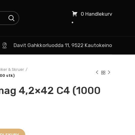
0 Handlekurv
Davit Gahkkorluodda 11, 9522 Kautokeino
iker & Skruer
00 stk)
mag 4,2×42 C4 (1000
NDLEKURV