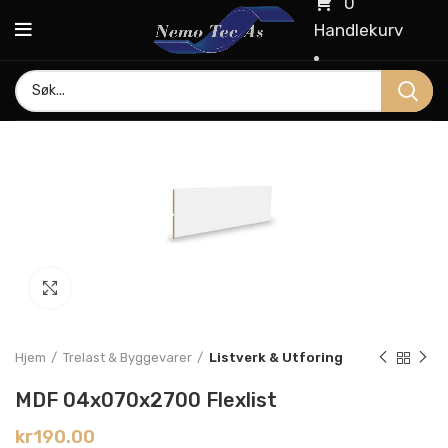
0
Handlekurv
Click to enlarge
Hjem
Trelast & Byggevarer
Listverk & Utforing
MDF 04x070x2700 Flexlist
kr
190.00