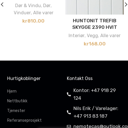
Dør & Vindu
,
Dør
,
Vinduer
,
Alle varer
HUNTONIT TREFIB
kr
810.00
SKYGGE 2390 HVIT
Interiør
,
Vegg
,
Alle varer
kr
168.00
Hurtigkoblinger
Kontakt Oss
Kontor: +47 918 29
Hjem
124
Nettbutikk
Nils Erik / Varelager:
Tjenester
+47 913 83 187
Referanseprosjekt
nemotecas@outlook.c