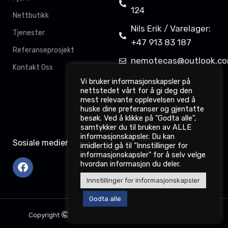
124
Nettbutikk
Nils Erik / Varelager:
Tjenester
+47 913 83 187
Referanseprosjekt
nemotecas@outlook.c
Kontakt Oss
Davit Gahkkorluodda
Vi bruker informasjonskapsler på
nettstedet vårt for å gi deg den
11,
mest relevante opplevelsen ved å
9522 Kautokeino
huske dine preferanser og gjentatte
besøk. Ved å klikke på "Godta alle",
samtykker du til bruken av ALLE
informasjonskapsler. Du kan
Sosiale medier
imidlertid gå til "Innstillinger for
informasjonskapsler" for å selv velge
hvordan informasjon du deler.
Innstillinger for informasjonskapsler
Godta alle
Copyright
2022. nemotec.no. Webdesign: Dataodd.