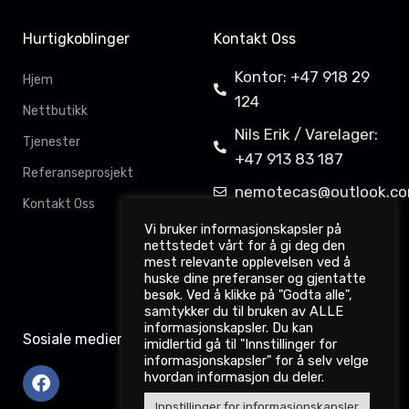
Hurtigkoblinger
Kontakt Oss
Kontor: +47 918 29
Hjem
124
Nettbutikk
Nils Erik / Varelager:
Tjenester
+47 913 83 187
Referanseprosjekt
nemotecas@outlook.c
Kontakt Oss
Davit Gahkkorluodda
Vi bruker informasjonskapsler på
nettstedet vårt for å gi deg den
11,
mest relevante opplevelsen ved å
9522 Kautokeino
huske dine preferanser og gjentatte
besøk. Ved å klikke på "Godta alle",
samtykker du til bruken av ALLE
informasjonskapsler. Du kan
Sosiale medier
imidlertid gå til "Innstillinger for
informasjonskapsler" for å selv velge
hvordan informasjon du deler.
Innstillinger for informasjonskapsler