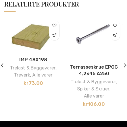
RELATERTE PRODUKTER
IMP 48X198
Terrasseskrue EPOC
Trelast & Byggevarer
,
4,2×45 A250
Treverk
,
Alle varer
Trelast & Byggevarer
,
kr
73.00
Spiker & Skruer
,
Alle varer
kr
106.00