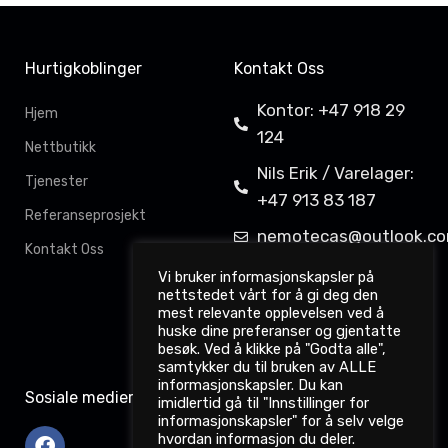
Hurtigkoblinger
Kontakt Oss
Kontor: +47 918 29
Hjem
124
Nettbutikk
Nils Erik / Varelager:
Tjenester
+47 913 83 187
Referanseprosjekt
nemotecas@outlook.c
Kontakt Oss
Davit Gahkkorluodda
Vi bruker informasjonskapsler på
nettstedet vårt for å gi deg den
11,
mest relevante opplevelsen ved å
9522 Kautokeino
huske dine preferanser og gjentatte
besøk. Ved å klikke på "Godta alle",
samtykker du til bruken av ALLE
informasjonskapsler. Du kan
Sosiale medier
imidlertid gå til "Innstillinger for
informasjonskapsler" for å selv velge
hvordan informasjon du deler.