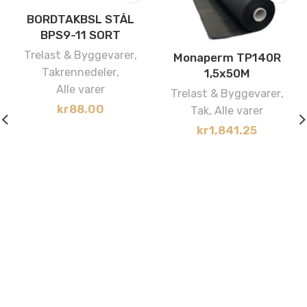
BORDTAKBSL STÅL
BPS9-11 SORT
Trelast & Byggevarer
,
Monaperm TP140R
Takrennedeler
,
1,5x50M
Alle varer
Trelast & Byggevarer
,
kr
88.00
Tak
,
Alle varer
kr
1,841.25