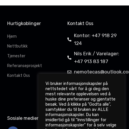
Hurtigkoblinger
Kontakt Oss
Kontor: +47 918 29
Hjem
124
Nettbutikk
Nils Erik / Varelager:
Tjenester
+47 913 83 187
Referanseprosjekt
nemotecas@outlook.c
Kontakt Oss
Davit Gahkkorluodda
Vi bruker informasjonskapsler på
nettstedet vårt for å gi deg den
11,
mest relevante opplevelsen ved å
9522 Kautokeino
huske dine preferanser og gjentatte
besøk. Ved å klikke på "Godta alle",
samtykker du til bruken av ALLE
informasjonskapsler. Du kan
Sosiale medier
imidlertid gå til "Innstillinger for
informasjonskapsler" for å selv velge