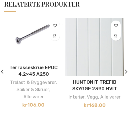
RELATERTE PRODUKTER
Terrasseskrue EPOC
4,2×45 A250
HUNTONIT TREFIB
Trelast & Byggevarer
,
SKYGGE 2390 HVIT
Spiker & Skruer
,
Alle varer
Interiør
,
Vegg
,
Alle varer
kr
106.00
kr
168.00