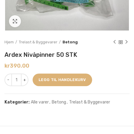
Click to enlarge
Hjem
Trelast & Byggevarer
Betong
Ardex Nivåpinner 50 STK
kr
390.00
LEGG TIL HANDLEKURV
Kategorier:
Alle varer
,
Betong
,
Trelast & Byggevarer