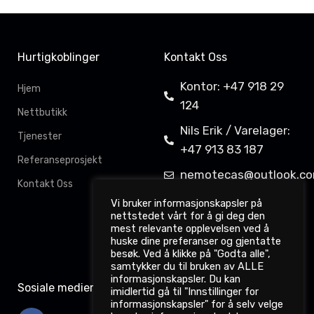
Hurtigkoblinger
Kontakt Oss
Kontor: +47 918 29
Hjem
124
Nettbutikk
Nils Erik / Varelager:
Tjenester
+47 913 83 187
Referanseprosjekt
nemotecas@outlook.c
Kontakt Oss
Davit Gahkkorluodda
Vi bruker informasjonskapsler på
nettstedet vårt for å gi deg den
11,
mest relevante opplevelsen ved å
9522 Kautokeino
huske dine preferanser og gjentatte
besøk. Ved å klikke på "Godta alle",
samtykker du til bruken av ALLE
informasjonskapsler. Du kan
Sosiale medier
imidlertid gå til "Innstillinger for
informasjonskapsler" for å selv velge