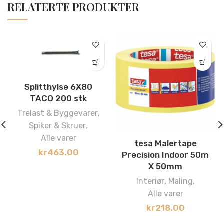
RELATERTE PRODUKTER
Splitthylse 6X80
TACO 200 stk
Trelast & Byggevarer
,
Spiker & Skruer
,
Alle varer
tesa Malertape
kr
463.00
Precision Indoor 50m
X 50mm
Interiør
,
Maling
,
Alle varer
kr
218.00