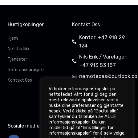
Hurtigkoblinger
Kontakt Oss
Kontor: +47 918 29
Hjem
124
Nettbutikk
Nils Erik / Varelager:
Tjenester
+47 913 83 187
Referanseprosjekt
nemotecas@outlook.c
Kontakt Oss
Davit Gahkkorluodda
Vi bruker informasjonskapsler på
nettstedet vårt for å gi deg den
11,
mest relevante opplevelsen ved å
9522 Kautokeino
huske dine preferanser og gjentatte
besøk. Ved å klikke på "Godta alle",
samtykker du til bruken av ALLE
informasjonskapsler. Du kan
Sosiale medier
imidlertid gå til "Innstillinger for
informasjonskapsler" for å selv velge