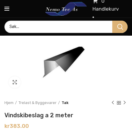
0
Handlekurv
Click to enlarge
Hjem
Trelast & Byggevarer
Tak
Vindskibeslag a 2 meter
kr
383.00