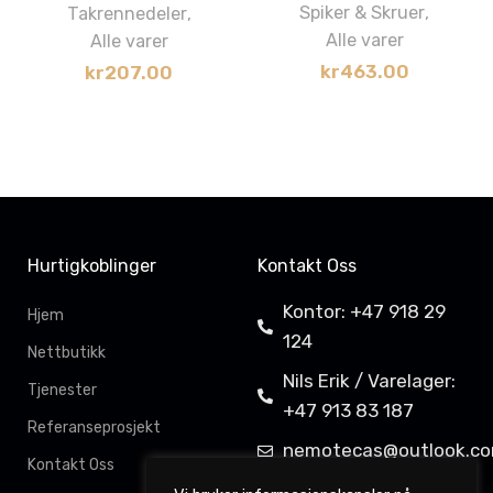
Spiker & Skruer
,
Takrennedeler
,
Alle varer
Alle varer
kr
463.00
kr
207.00
Hurtigkoblinger
Kontakt Oss
Kontor: +47 918 29
Hjem
124
Nettbutikk
Nils Erik / Varelager:
Tjenester
+47 913 83 187
Referanseprosjekt
nemotecas@outlook.c
Kontakt Oss
Davit Gahkkorluodda