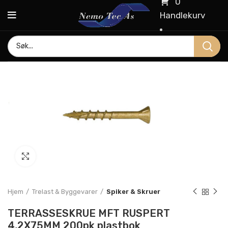
0
Handlekurv
Click to enlarge
Hjem
Trelast & Byggevarer
Spiker & Skruer
TERRASSESKRUE MFT RUSPERT
4,2X75MM 200pk plastbok