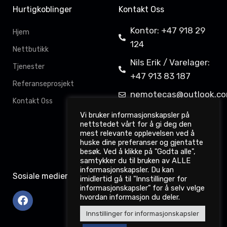
Hurtigkoblinger
Kontakt Oss
Kontor: +47 918 29
Hjem
124
Nettbutikk
Nils Erik / Varelager:
Tjenester
+47 913 83 187
Referanseprosjekt
nemotecas@outlook.c
Kontakt Oss
Davit Gahkkorluodda
Vi bruker informasjonskapsler på
nettstedet vårt for å gi deg den
11,
mest relevante opplevelsen ved å
9522 Kautokeino
huske dine preferanser og gjentatte
besøk. Ved å klikke på "Godta alle",
samtykker du til bruken av ALLE
informasjonskapsler. Du kan
Sosiale medier
imidlertid gå til "Innstillinger for
informasjonskapsler" for å selv velge
hvordan informasjon du deler.
Innstillinger for informasjonskapsler