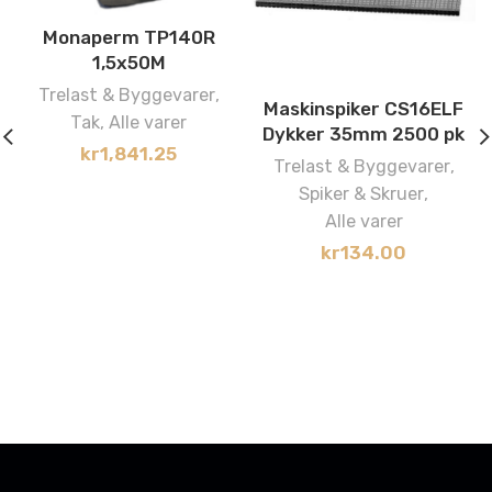
Monaperm TP140R
1,5x50M
Trelast & Byggevarer
,
Maskinspiker CS16ELF
Tak
,
Alle varer
Dykker 35mm 2500 pk
kr
1,841.25
Trelast & Byggevarer
,
Spiker & Skruer
,
Alle varer
kr
134.00