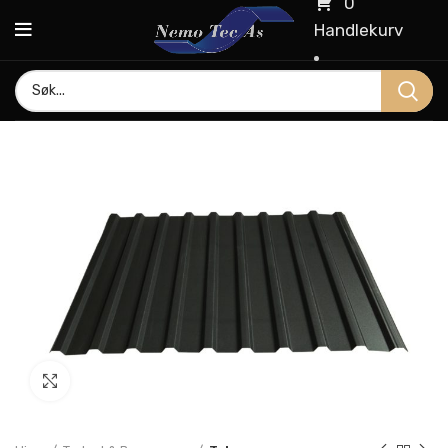
0
Handlekurv
Click to enlarge