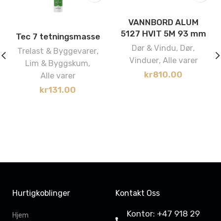
VANNBORD ALUM
5127 HVIT 5M 93 mm
Tec 7 tetningsmasse
Dør & Vindu
,
Dør
,
Trelast & Byggevarer
,
Vinduer
,
Alle varer
Lim & Byggskum
,
kr
810.00
Alle varer
kr
131.00
Hurtigkoblinger
Kontakt Oss
Kontor: +47 918 29
Hjem