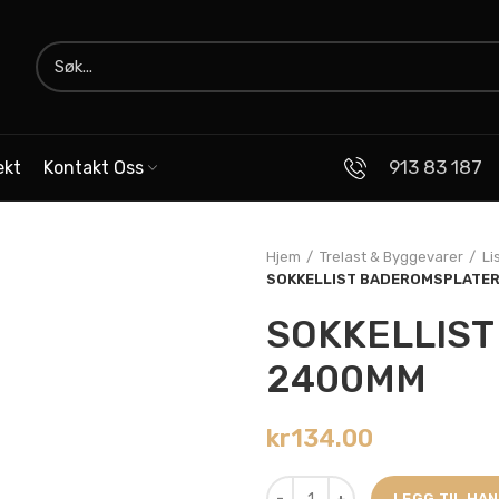
913 83 187
ekt
Kontakt Oss
Hjem
Trelast & Byggevarer
Li
SOKKELLIST BADEROMSPLATE
SOKKELLIS
2400MM
kr
134.00
LEGG TIL HA