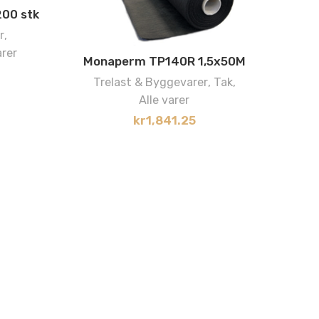
200 stk
r
,
arer
Monaperm TP140R 1,5x50M
Trelast & Byggevarer
,
Tak
,
L
Alle varer
kr
1,841.25