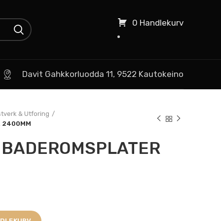
0 Handlekurv
Davit Gahkkorluodda 11, 9522 Kautokeino
stverk & Utforing
R 2400MM
T BADEROMSPLATER
NDLEKURV