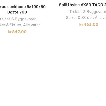
Splitthylse 6X80 TACO 
rue senkhode 5×100/50
Trelast & Byggevare
Bøtte 700
Spiker & Skruer
,
Alle v
relast & Byggevarer
,
kr
463.00
ker & Skruer
,
Alle varer
kr
847.00