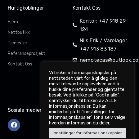
Hurtigkoblinger
Kontakt Oss
Kontor: +47 918 29
Hjem
124
Nettbutikk
Nils Erik / Varelager:
Tjenester
+47 913 83 187
Referanseprosjekt
nemotecas@outlook.c
Kontakt Oss
Davit Gahkkorluodda
Vi bruker informasjonskapsler på
nettstedet vårt for å gi deg den
11,
mest relevante opplevelsen ved å
9522 Kautokeino
huske dine preferanser og gjentatte
besøk. Ved å klikke på "Godta alle",
samtykker du til bruken av ALLE
informasjonskapsler. Du kan
Sosiale medier
imidlertid gå til "Innstillinger for
informasjonskapsler" for å selv velge
hvordan informasjon du deler.
Innstillinger for informasjonskapsler