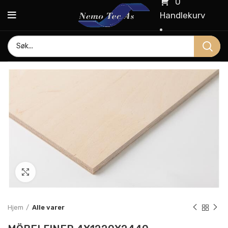
0
Handlekurv
Click to enlarge
Hjem
Alle varer