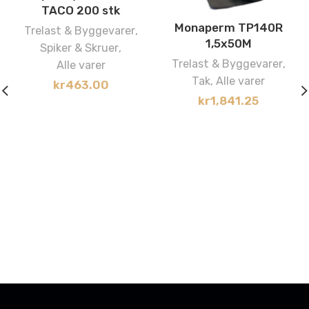
TACO 200 stk
Monaperm TP140R
Trelast & Byggevarer
,
1,5x50M
Spiker & Skruer
,
Trelast & Byggevarer
,
Alle varer
Tak
,
Alle varer
kr
463.00
kr
1,841.25