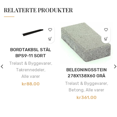
RELATERTE PRODUKTER
BORDTAKBSL STÅL
BPS9-11 SORT
Trelast & Byggevarer
,
BELEGNINGSSTEIN
Takrennedeler
,
278X138X60 GRÅ
Alle varer
Trelast & Byggevarer
,
kr
88.00
Betong
,
Alle varer
kr
361.00