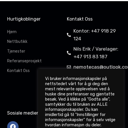
Hurtigkoblinger
Kontakt Oss
Kontor: +47 918 29
Hjem
124
Nettbutikk
Nils Erik / Varelager:
Tjenester
+47 913 83 187
Referanseprosjekt
nemotecas@outlook.c
Kontakt Oss
Davit Gahkkorluodda
Vi bruker informasjonskapsler på
nettstedet vårt for å gi deg den
11,
mest relevante opplevelsen ved å
9522 Kautokeino
huske dine preferanser og gjentatte
besøk. Ved å klikke på "Godta alle",
samtykker du til bruken av ALLE
informasjonskapsler. Du kan
Sosiale medier
imidlertid gå til "Innstillinger for
informasjonskapsler" for å selv velge
hvordan informasjon du deler.