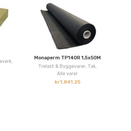
Monaperm TP140R 1,5x50M
everk
,
Trelast & Byggevarer
,
Tak
,
L
Alle varer
kr
1,841.25