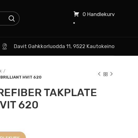
0 Handlekurv
Davit Gahkkorluodda 11, 9522 Kautokeino
k
BRILLIANT HVIT 620
REFIBER TAKPLATE
VIT 620
NDLEKURV