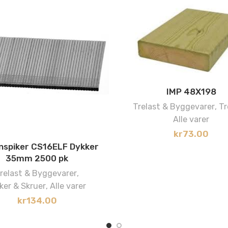
IMP 48X198
Trelast & Byggevarer
,
Tr
Alle varer
kr
73.00
nspiker CS16ELF Dykker
35mm 2500 pk
relast & Byggevarer
,
ker & Skruer
,
Alle varer
kr
134.00