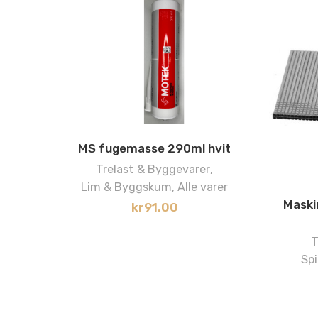
MS fugemasse 290ml hvit
Trelast & Byggevarer
,
Lim & Byggskum
,
Alle varer
Maski
kr
91.00
T
Spi