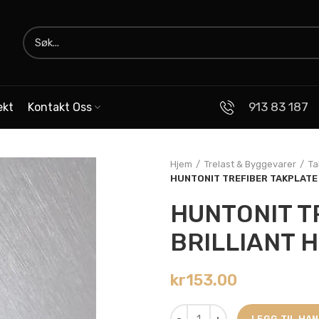
913 83 187
ekt
Kontakt Oss
Hjem
Trelast & Byggevarer
Ta
HUNTONIT TREFIBER TAKPLATE 
HUNTONIT T
BRILLIANT H
kr
153.00
LEGG TIL HA