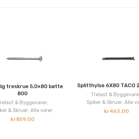
Splitthylse 6X80 TACO 
ig treskrue 5,0×80 bøtte
800
Trelast & Byggevare
Spiker & Skruer
,
Alle v
relast & Byggevarer
,
ker & Skruer
,
Alle varer
kr
463.00
kr
859.00