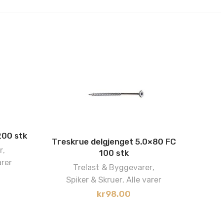
200 stk
Treskrue delgjenget 5.0×80 FC
r
,
100 stk
arer
Trelast & Byggevarer
,
1
Spiker & Skruer
,
Alle varer
kr
98.00
Lis