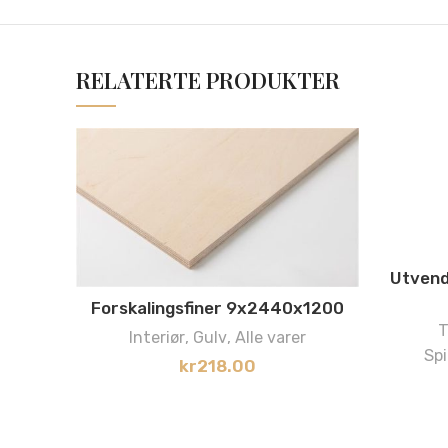
RELATERTE PRODUKTER
Utvend
Forskalingsfiner 9x2440x1200
T
Interiør
,
Gulv
,
Alle varer
Spi
kr
218.00