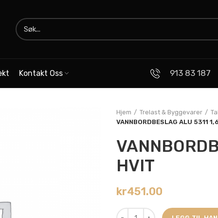
913 83 187
ekt
Kontakt Oss
Hjem
Trelast & Byggevarer
Ta
VANNBORDBESLAG ALU 5311 1,6
VANNBORDBE
HVIT
kr
451.00
LEGG TIL HA