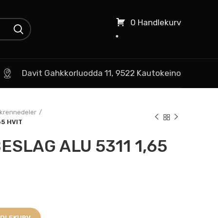
0 Handlekurv
Davit Gahkkorluodda 11, 9522 Kautokeino
krennedeler
5 HVIT
SLAG ALU 5311 1,65
NDLEKURV