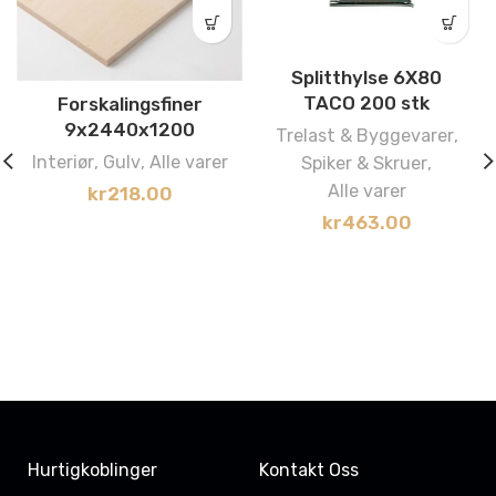
Splitthylse 6X80
TACO 200 stk
Forskalingsfiner
9x2440x1200
Trelast & Byggevarer
,
Interiør
,
Gulv
,
Alle varer
Spiker & Skruer
,
Alle varer
kr
218.00
kr
463.00
Hurtigkoblinger
Kontakt Oss