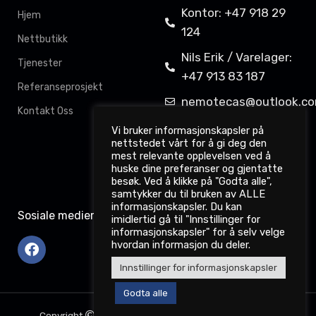
Kontor: +47 918 29
Hjem
124
Nettbutikk
Nils Erik / Varelager:
Tjenester
+47 913 83 187
Referanseprosjekt
nemotecas@outlook.c
Kontakt Oss
Davit Gahkkorluodda
Vi bruker informasjonskapsler på
nettstedet vårt for å gi deg den
11,
mest relevante opplevelsen ved å
9522 Kautokeino
huske dine preferanser og gjentatte
besøk. Ved å klikke på "Godta alle",
samtykker du til bruken av ALLE
informasjonskapsler. Du kan
Sosiale medier
imidlertid gå til "Innstillinger for
informasjonskapsler" for å selv velge
hvordan informasjon du deler.
Innstillinger for informasjonskapsler
Godta alle
Copyright
2022. nemotec.no. Webdesign: Dataodd.