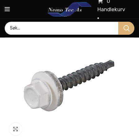
0
Handlekurv
Click to enlarge