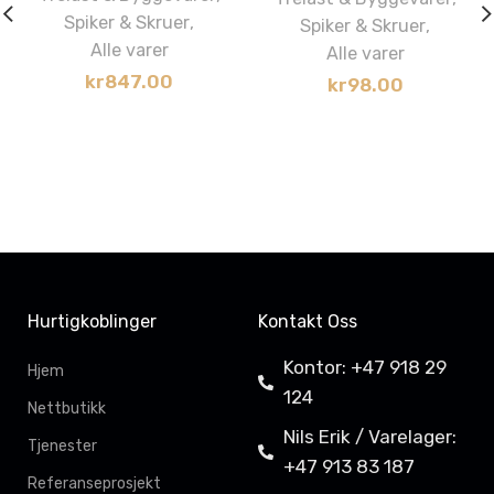
Spiker & Skruer
,
Spiker & Skruer
,
Alle varer
Alle varer
kr
847.00
kr
98.00
Hurtigkoblinger
Kontakt Oss
Kontor: +47 918 29
Hjem
124
Nettbutikk
Nils Erik / Varelager:
Tjenester
+47 913 83 187
Referanseprosjekt