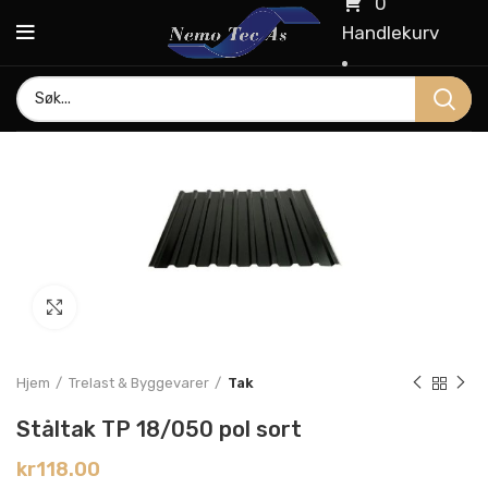
0
Handlekurv
Click to enlarge
Hjem
Trelast & Byggevarer
Tak
Ståltak TP 18/050 pol sort
kr
118.00