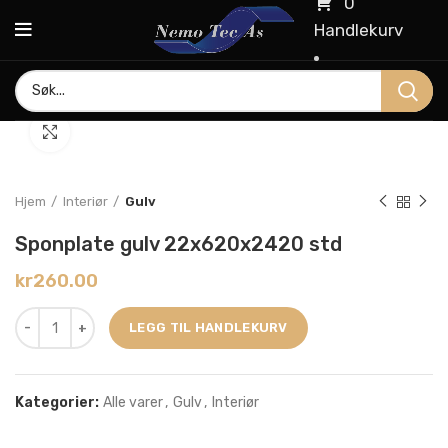
0
Handlekurv
Click to enlarge
Hjem
Interiør
Gulv
Sponplate gulv 22x620x2420 std
kr
260.00
LEGG TIL HANDLEKURV
Kategorier:
Alle varer
,
Gulv
,
Interiør