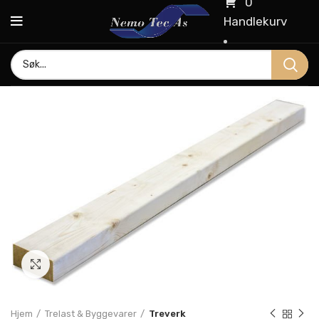
0
Handlekurv
Click to enlarge
Hjem
Trelast & Byggevarer
Treverk