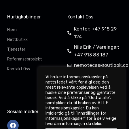
Hurtigkoblinger
Kontakt Oss
Kontor: +47 918 29
Hjem
124
Nettbutikk
Nils Erik / Varelager:
Tjenester
+47 913 83 187
Referanseprosjekt
nemotecas@outlook.c
Kontakt Oss
Davit Gahkkorluodda
Vi bruker informasjonskapsler på
nettstedet vårt for å gi deg den
11,
mest relevante opplevelsen ved å
9522 Kautokeino
huske dine preferanser og gjentatte
besøk. Ved å klikke på "Godta alle",
samtykker du til bruken av ALLE
informasjonskapsler. Du kan
Sosiale medier
imidlertid gå til "Innstillinger for
informasjonskapsler" for å selv velge
hvordan informasjon du deler.