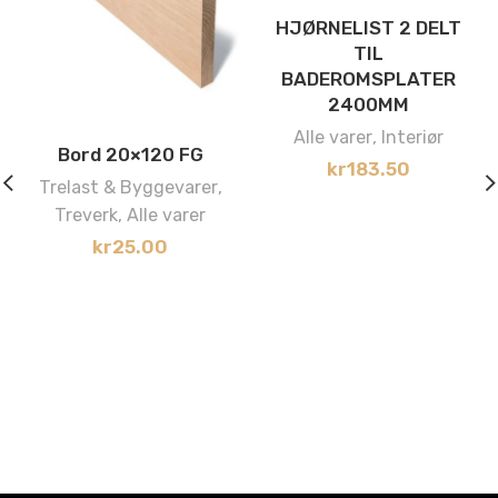
HJØRNELIST 2 DELT
TIL
BADEROMSPLATER
2400MM
Alle varer
,
Interiør
Bord 20×120 FG
kr
183.50
Trelast & Byggevarer
,
Treverk
,
Alle varer
kr
25.00