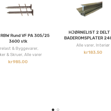
HJØRNELIST 2 DELT 
 RBW Rund VF PA 305/25
BADEROMSPLATER 24
3600 stk
Alle varer
,
Interiør
relast & Byggevarer
,
kr
183.50
ker & Skruer
,
Alle varer
kr
985.00