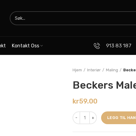
913 83 187
ekt
Kontakt Oss
Hjem
Interiør
Maling
Becke
Beckers Mal
kr
59.00
LEGG TIL HA