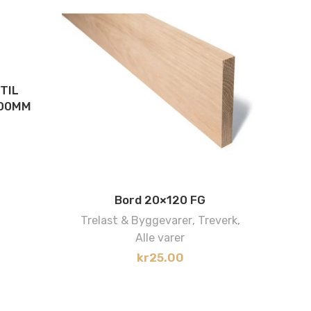
TIL
00MM
Bord 20×120 FG
Mask
Trelast & Byggevarer
,
Treverk
,
Alle varer
S
kr
25.00