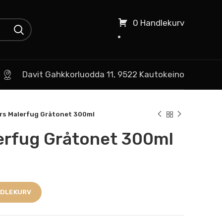
0 Handlekurv
Davit Gahkkorluodda 11, 9522 Kautokeino
rs Malerfug Gråtonet 300ml
erfug Gråtonet 300ml
NDLEKURV