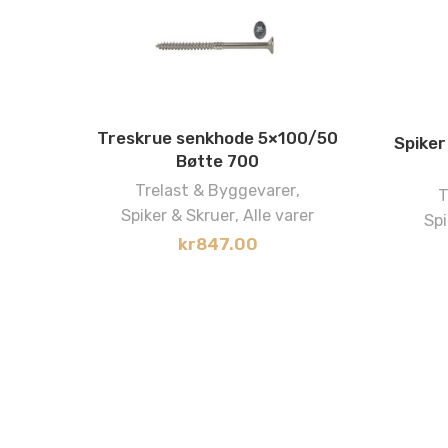
Treskrue senkhode 5×100/50
Spiker
Bøtte 700
Trelast & Byggevarer
,
T
Spiker & Skruer
,
Alle varer
Spi
kr
847.00